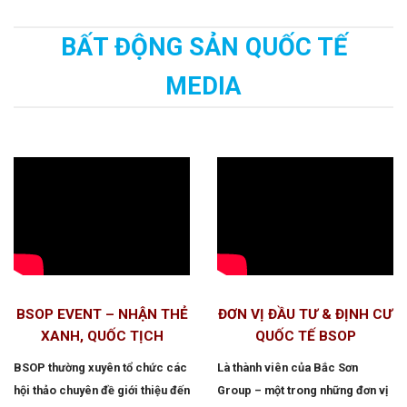
BẤT ĐỘNG SẢN QUỐC TẾ
MEDIA
BSOP EVENT – NHẬN THẺ
ĐƠN VỊ ĐẦU TƯ & ĐỊNH CƯ
XANH, QUỐC TỊCH
QUỐC TẾ BSOP
BSOP thường xuyên tổ chức các
Là thành viên của Bắc Sơn
hội thảo chuyên đề giới thiệu đến
Group – một trong những đơn vị