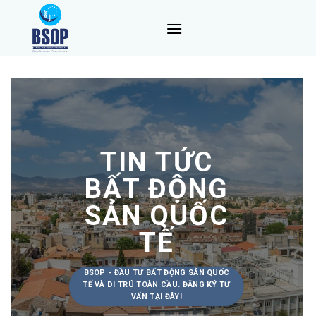
Skip
to
content
TIN TỨC
BẤT ĐỘNG
SẢN QUỐC
TẾ
BSOP - ĐẦU TƯ BẤT ĐỘNG SẢN QUỐC
TẾ VÀ DI TRÚ TOÀN CẦU. ĐĂNG KÝ TƯ
VẤN TẠI ĐÂY!