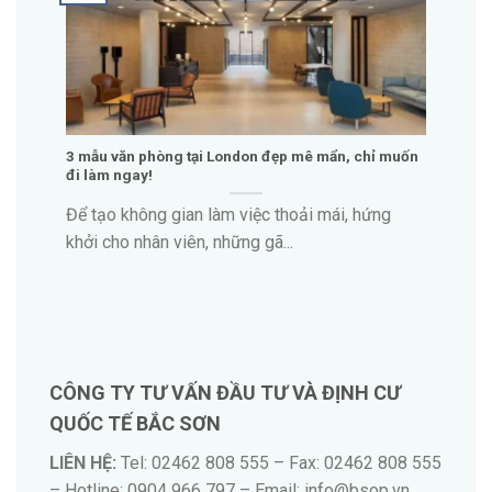
3 mẫu văn phòng tại London đẹp mê mẩn, chỉ muốn
đi làm ngay!
Để tạo không gian làm việc thoải mái, hứng
khởi cho nhân viên, những gã...
CÔNG TY TƯ VẤN ĐẦU TƯ VÀ ĐỊNH CƯ
QUỐC TẾ BẮC SƠN
LIÊN HỆ:
Tel: 02462 808 555 – Fax: 02462 808 555
– Hotline: 0904 966 797 – Email:
info@bsop.vn