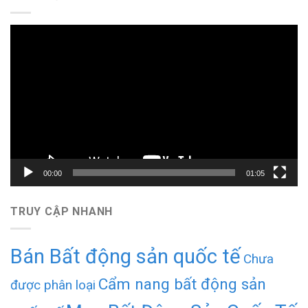
Trình
chơi
Video
00:00
01:05
TRUY CẬP NHANH
Bán Bất động sản quốc tế
Chưa
Cẩm nang bất động sản
được phân loại