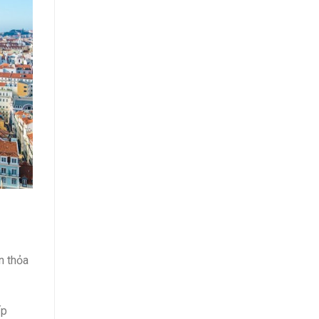
n thỏa
ấp