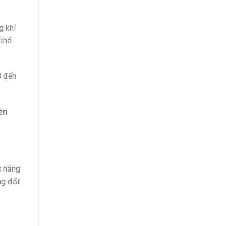
g khí
 thể
8 đến
ền
c năng
ng đất