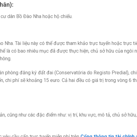
thân)
:
à cư dân Bồ Đào Nha hoặc hộ chiếu.
 Nha. Tài liệu này có thể được tham khảo trực tuyến hoặc trực tiế
 thể là có bao nhiêu mục đã được thực hiện, chủ sở hữu của ngôi n
không.
n phòng đăng ký đất đai (Conservatória do Registo Predial), chi 
, chi phí sẽ khoảng 15 euro. Cả hai đều có giá trị trong vòng 6 t
sản, cũng như các đặc điểm như: vị trí, khu vực, mô tả, chủ sở hữu
ợc yêu cầu cấp trực tuyến miễn phí trên
Cổng thông tin tài chính