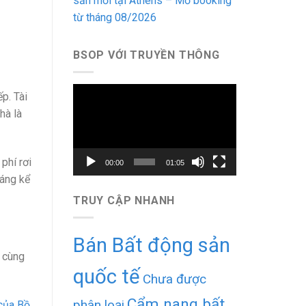
sản mới tại Athens – Mở booking
từ tháng 08/2026
BSOP VỚI TRUYỀN THÔNG
Trình
p. Tài
chơi
hà là
Video
phí rơi
00:00
01:05
háng kể
TRUY CẬP NHANH
Bán Bất động sản
, cùng
quốc tế
Chưa được
Cẩm nang bất
phân loại
của Bồ