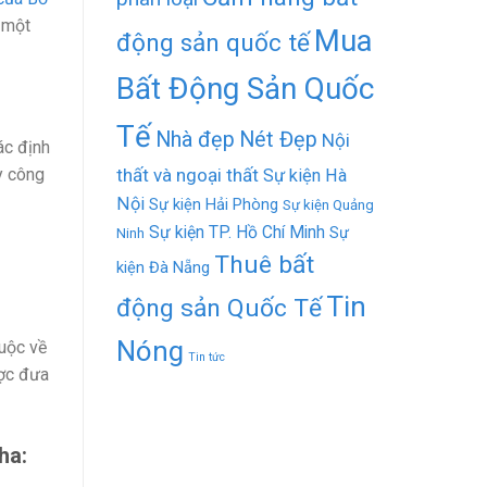
à một
Mua
động sản quốc tế
Bất Động Sản Quốc
Tế
Nhà đẹp
Nét Đẹp
Nội
ác định
thất và ngoại thất
y công
Sự kiện Hà
Nội
Sự kiện Hải Phòng
Sự kiện Quảng
Sự kiện TP. Hồ Chí Minh
Sự
Ninh
Thuê bất
kiện Đà Nẵng
Tin
động sản Quốc Tế
Nóng
huộc về
Tin tức
ược đưa
Nha
: