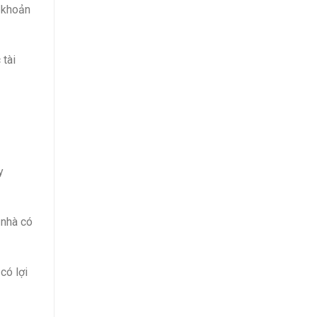
õ khoản
 tài
y
 nhà có
có lợi