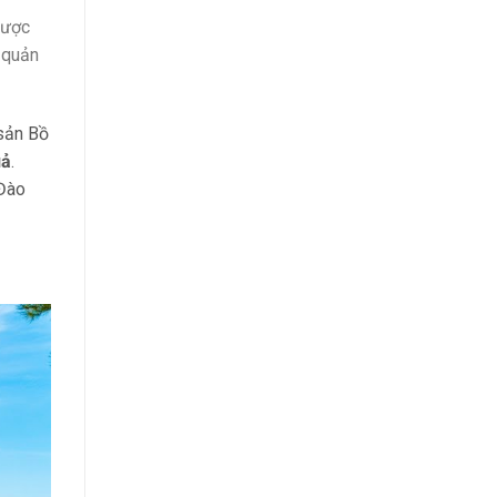
được
 quản
 sản Bồ
uả
.
 Đào