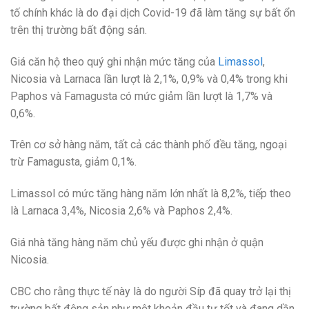
tố chính khác là do đại dịch Covid-19 đã làm tăng sự bất ổn
trên thị trường bất động sản.
Giá căn hộ theo quý ghi nhận mức tăng của
Limassol
,
Nicosia và Larnaca lần lượt là 2,1%, 0,9% và 0,4% trong khi
Paphos và Famagusta có mức giảm lần lượt là 1,7% và
0,6%.
Trên cơ sở hàng năm, tất cả các thành phố đều tăng, ngoại
trừ Famagusta, giảm 0,1%.
Limassol có mức tăng hàng năm lớn nhất là 8,2%, tiếp theo
là Larnaca 3,4%, Nicosia 2,6% và Paphos 2,4%.
Giá nhà tăng hàng năm chủ yếu được ghi nhận ở quận
Nicosia.
CBC cho rằng thực tế này là do người Síp đã quay trở lại thị
trường bất động sản như một khoản đầu tư tốt và đang dần