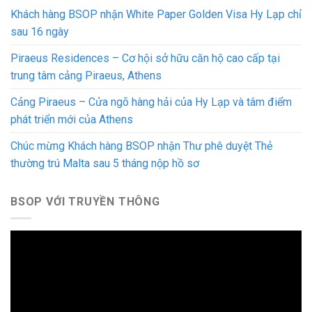
Khách hàng BSOP nhận White Paper Golden Visa Hy Lạp chỉ
sau 16 ngày
Piraeus Residences – Cơ hội sở hữu căn hộ cao cấp tại
trung tâm cảng Piraeus, Athens
Cảng Piraeus – Cửa ngõ hàng hải của Hy Lạp và tâm điểm
phát triển mới của Athens
Chúc mừng Khách hàng BSOP nhận Thư phê duyệt Thẻ
thường trú Malta sau 5 tháng nộp hồ sơ
BSOP VỚI TRUYỀN THÔNG
Trình
chơi
Video