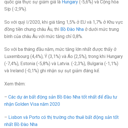
quốc gia thực sự giảm giá là
Hungary
(-5,6%) và Cộng hòa
Síp (-2,9%).
So với quý I/2020, khi giá tăng 1,5% ở EU và 1,7% ở Khu vực
đồng tiền chung châu Âu, thì
Bồ Đào Nha
ở dưới mức trung
bình của châu Âu với mức tăng chỉ 0,8%.
So với ba tháng đầu năm, mức tăng lớn nhất được thấy ở
Luxembourg (4,4%), Ý (3,1%) và Áo (2,5%), trong khi Hungary
(-7,4%), Estonia (-5,8%) và Latvia. (-2,3%), Bulgaria (-1,1%)
và Ireland (-0,1%) ghi nhận sự sụt giảm đáng kể.
Xem thêm:
–
Các dự án bất động sản Bồ Đào Nha tốt nhất để đầu tư
nhận Golden Visa năm 2020
–
Lisbon và Porto có thị trường cho thuê bất động sản tốt
nhất Bồ Đào Nha