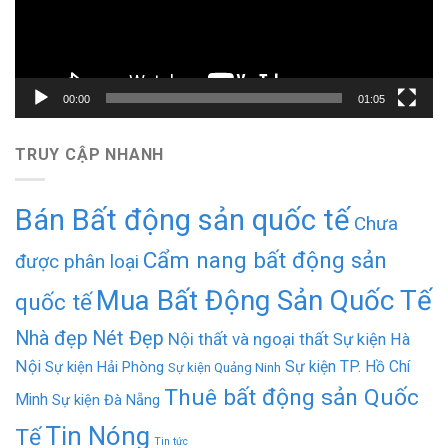
00:00
01:05
TRUY CẬP NHANH
Bán Bất động sản quốc tế
Chưa
Cẩm nang bất động sản
được phân loại
Mua Bất Động Sản Quốc Tế
quốc tế
Nhà đẹp
Nét Đẹp
Nội thất và ngoại thất
Sự kiện Hà
Nội
Sự kiện TP. Hồ Chí
Sự kiện Hải Phòng
Sự kiện Quảng Ninh
Thuê bất động sản Quốc
Minh
Sự kiện Đà Nẵng
Tin Nóng
Tế
Tin tức