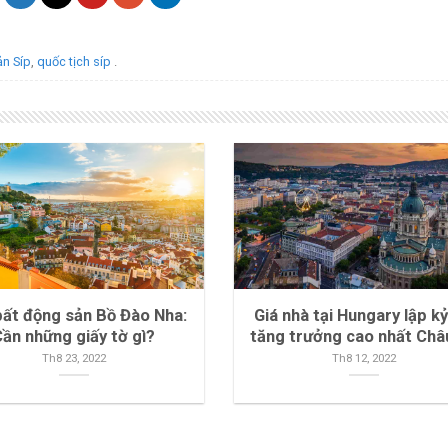
ản Síp
,
quốc tịch síp
.
bất động sản Bồ Đào Nha:
Giá nhà tại Hungary lập kỷ
Cần những giấy tờ gì?
tăng trưởng cao nhất Châ
Th8 23, 2022
Th8 12, 2022