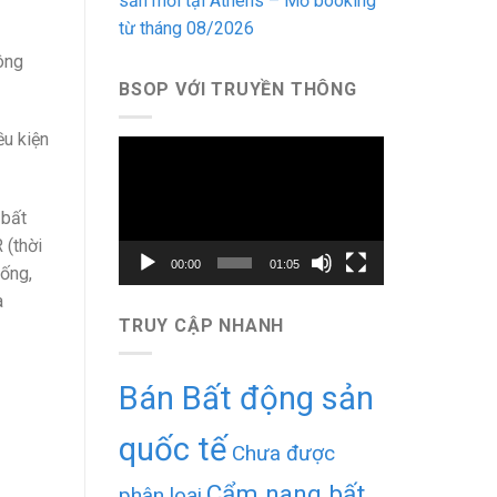
sản mới tại Athens – Mở booking
từ tháng 08/2026
ông
BSOP VỚI TRUYỀN THÔNG
ều kiện
Trình
chơi
Video
 bất
 (thời
00:00
01:05
sống,
a
TRUY CẬP NHANH
Bán Bất động sản
quốc tế
Chưa được
Cẩm nang bất
phân loại