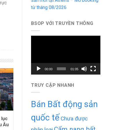
sản mới tại Athens – Mở booking
trực
từ tháng 08/2026
BSOP VỚI TRUYỀN THÔNG
Trình
chơi
Video
00:00
01:05
TRUY CẬP NHANH
Bán Bất động sản
quốc tế
Chưa được
 lục
u Âu
Cẩm nang bất
phân loại