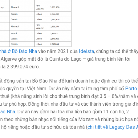
 nhà ở Bồ Đào Nha
vào năm 2021 của
Ideista
, chúng ta có thể thấ
 Algarve góp mặt đó là Quinta do Lago – giá trung bình lên tới
 là 2.399.074 euro.
t động sản tại Bồ Đào Nha để kinh doanh hoặc định cư thì có thể
ộc quyền tại Việt Nam. Dự án này nằm tại trung tâm phố cổ
Porto
 thuê (khả năng sinh lời cho thuê trung bình đạt 3.5 – 8%/năm và
 tư phù hợp. Đồng thời, nhà đầu tư và các thành viên trong gia đì
Đào Nha
. Dự án này gồm hai tòa nhà liền bao gồm 11 căn hộ, 2
n theo những bản nhạc nổi tiếng của Mozart và những bức họa nổ
 hộ riêng hoặc đầu tư sở hữu cả tòa nhà (
chi tiết về Legacy Des 