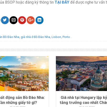
ủa BSOP hoặc đăng ký thông tin
TẠI ĐÂY
để được nghe tư vấn 
ản Bồ Đào Nha
,
giá nhà ở Bồ Đào Nha
,
Lisbon
,
Porto
.
bất động sản Bồ Đào Nha:
Giá nhà tại Hungary lập kỷ
Cần những giấy tờ gì?
tăng trưởng cao nhất Châ