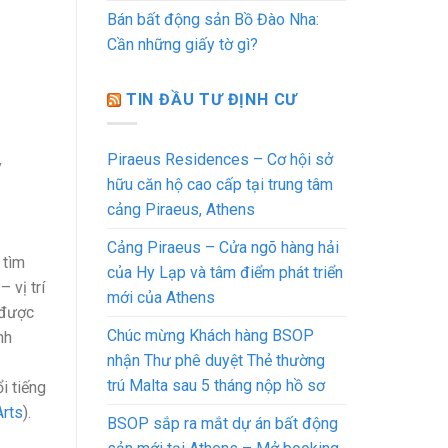
Bán bất động sản Bồ Đào Nha:
Cần những giấy tờ gì?
TIN ĐẦU TƯ ĐỊNH CƯ
Piraeus Residences – Cơ hội sở
y
hữu căn hộ cao cấp tại trung tâm
cảng Piraeus, Athens
Cảng Piraeus – Cửa ngõ hàng hải
 tìm
của Hy Lạp và tâm điểm phát triển
– vị trí
mới của Athens
 được
Chúc mừng Khách hàng BSOP
nh
nhận Thư phê duyệt Thẻ thường
trú Malta sau 5 tháng nộp hồ sơ
i tiếng
Arts
).
BSOP sắp ra mắt dự án bất động