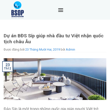
Skip
to
content
Dự án BĐS Síp giúp nhà đầu tư Việt nhận quốc
tịch châu Âu
Được đăng bởi
23 Tháng Mười Hai, 2019
bởi
Admin
23
Th12
Đảo Síp là một trong những quốc gia giúp người Việt trở