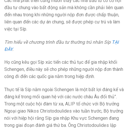
Các nhà phát triển cũng muốn thấy các nhà đầu tư có cơ hội
đầu tư chung vào bất động sản mà không cần phải liên quan
đến nhau trong khi những người nộp đơn được chấp thuận,
liên quan đến các dự án chung, sẽ được phép cư trú và làm
việc tại Síp.
Tìm hiểu về chương trình đầu tư thường trú nhân Síp
TẠI
ĐÂY
.
Họ cũng kêu gọi Síp xúc tiến các thủ tục để gia nhập khối
Schengen, điều này sẽ cho phép những người nộp đơn thành
công đi đến các quốc gia nằm trong hiệp định.
Thực tế là Síp nằm ngoài Schengen là một bất lợi đáng kể và
đáng kể trong mối quan hệ với các nước châu Âu đối thủ”.
Trong một cuộc hội đàm từ xa, ALIP tổ chức với Bộ trưởng
Ngoại giao Nikos Christodoulides vào tuần trước, Bộ trưởng
nói với hiệp hội rằng Síp gia nhập Khu vực Schengen đang
trong giai đoạn đánh giá thứ ba. Ông Christodoulides lập