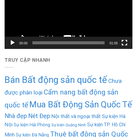
00:00
01:05
TRUY CẬP NHANH
Bán Bất động sản quốc tế
Chưa
Cẩm nang bất động sản
được phân loại
Mua Bất Động Sản Quốc Tế
quốc tế
Nhà đẹp
Nét Đẹp
Nội thất và ngoại thất
Sự kiện Hà
Nội
Sự kiện TP. Hồ Chí
Sự kiện Hải Phòng
Sự kiện Quảng Ninh
Thuê bất động sản Quốc
Minh
Sự kiện Đà Nẵng